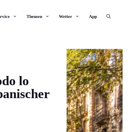
rvice
Themen
Wetter
App
odo lo
panischer