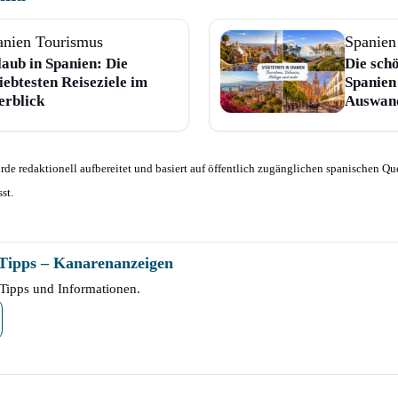
anien Tourismus
Spanien
aub in Spanien: Die
Die sch
iebtesten Reiseziele im
Spanien
erblick
Auswan
e redaktionell aufbereitet und basiert auf öffentlich zugänglichen spanischen Que
st.
-Tipps – Kanarenanzeigen
Tipps und Informationen.