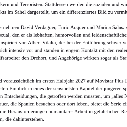
kern und Terroristen. Stattdessen werden die sozialen und wir
ts im Sahel dargestellt, um ein differenziertes Bild zu vermit
bernehmen David Verdaguer, Enric Auquer und Marina Salas. 
cual, den er als lebhaften, humorvollen und leidenschaftlich
inspiriert von Albert Vilalta, der bei der Entführung schwer v
 sich intensiv vor und standen in engem Kontakt mit den real
lfsarbeiter den Drehort, und Angehörige wirkten sogar als Sta
d voraussichtlich im ersten Halbjahr 2027 auf Movistar Plus P
iefen Einblick in eines der sensibelsten Kapitel der jüngeren 
en Entscheidungen, die getroffen werden mussten, um „alles 
uer, die Spanien besuchen oder dort leben, bietet die Serie 
 die Herausforderungen humanitärer Arbeit in gefährlichen R
, die dahinterstehen.