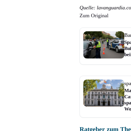
Quelle: lavanguardia.c
Zum Original
Ba
Spa
Bu
be
sp
Ma
Ca
sp
Wo
Ratgeber zum Th