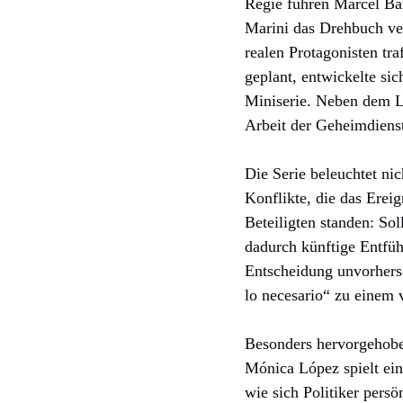
Regie führen Marcel Ba
Marini das Drehbuch ver
realen Protagonisten tr
geplant, entwickelte si
Miniserie. Neben dem Le
Arbeit der Geheimdienst
Die Serie beleuchtet ni
Konflikte, die das Ereig
Beteiligten standen: So
dadurch künftige Entfü
Entscheidung unvorhers
lo necesario“ zu einem 
Besonders hervorgehoben
Mónica López spielt ein
wie sich Politiker persö