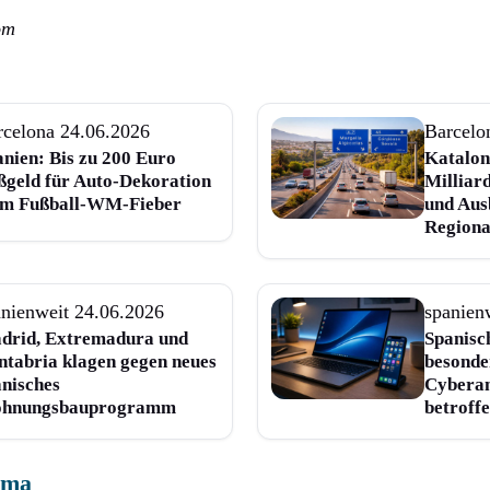
om
rcelona
24.06.2026
Barcelo
nien: Bis zu 200 Euro
Kataloni
ßgeld für Auto-Dekoration
Milliard
im Fußball-WM-Fieber
und Aus
Regiona
anienweit
24.06.2026
spanien
drid, Extremadura und
Spanisc
ntabria klagen gegen neues
besonde
anisches
Cyberan
hnungsbauprogramm
betroff
ema