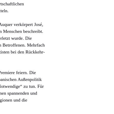
tschaftlichen
teln.
Auquer verkörpert José,
en Menschen beschreibt.
erletzt wurde. Die
en Betroffenen. Mehrfach
tisten bei den Rückkehr-
remiere feiern. Die
spanischen Außenpolitik
Notwendige“ zu tun. Für
einen spannenden und
egionen und die