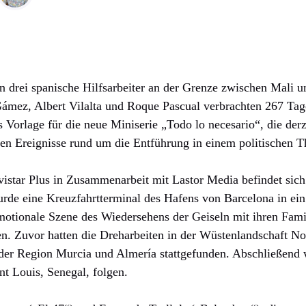
 drei spanische Hilfsarbeiter an der Grenze zwischen Mali 
Gámez, Albert Vilalta und Roque Pascual verbrachten 267 Tag
s Vorlage für die neue Miniserie „Todo lo necesario“, die der
en Ereignisse rund um die Entführung in einem politischen Th
star Plus in Zusammenarbeit mit Lastor Media befindet sich
rde eine Kreuzfahrtterminal des Hafens von Barcelona in ein
otionale Szene des Wiedersehens der Geiseln mit ihren Fam
n. Zuvor hatten die Dreharbeiten in der Wüstenlandschaft No
 der Region Murcia und Almería stattgefunden. Abschließend
t Louis, Senegal, folgen.