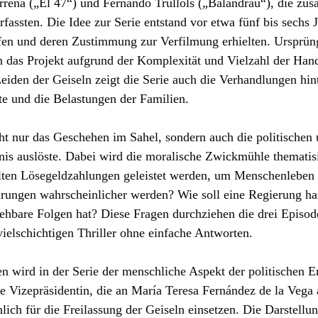
rrena („El 47“) und Fernando Trullols („Balandrau“), die zu
fassten. Die Idee zur Serie entstand vor etwa fünf bis sechs 
afen und deren Zustimmung zur Verfilmung erhielten. Ursprüng
ch das Projekt aufgrund der Komplexität und Vielzahl der Han
iden der Geiseln zeigt die Serie auch die Verhandlungen hint
e und die Belastungen der Familien.
cht nur das Geschehen im Sahel, sondern auch die politische
nis auslöste. Dabei wird die moralische Zwickmühle thematisie
llten Lösegeldzahlungen geleistet werden, um Menschenleben 
hrungen wahrscheinlicher werden? Wie soll eine Regierung ha
ehbare Folgen hat? Diese Fragen durchziehen die drei Epis
vielschichtigen Thriller ohne einfache Antworten.
 wird in der Serie der menschliche Aspekt der politischen E
e Vizepräsidentin, die an María Teresa Fernández de la Vega a
nlich für die Freilassung der Geiseln einsetzen. Die Darstellu