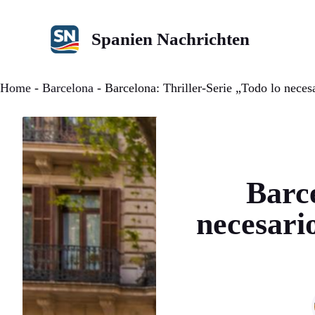
Zum
Inhalt
Spanien Nachrichten
springen
Home
-
Barcelona
-
Barcelona: Thriller-Serie „Todo lo neces
Barce
necesari