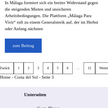
In Málaga formiert sich ein breiter Widerstand gegen
die steigenden Mieten und unsicheren
Arbeitsbedingungen. Die Plattform „Málaga Para
Vivir“ ruft zu einem Generalstreik auf, der im Herbst
oder Anfang nächsten
zum Beitrag
Zurück
1
2
3
4
5
6
…
12
Weite
Home
-
Costa del Sol
-
Seite 3
Unterseiten