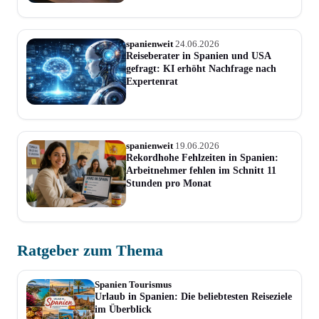
spanienweit
24.06.2026
Reiseberater in Spanien und USA
gefragt: KI erhöht Nachfrage nach
Expertenrat
spanienweit
19.06.2026
Rekordhohe Fehlzeiten in Spanien:
Arbeitnehmer fehlen im Schnitt 11
Stunden pro Monat
Ratgeber zum Thema
Spanien Tourismus
Urlaub in Spanien: Die beliebtesten Reiseziele
im Überblick