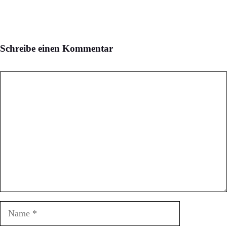
Schreibe einen Kommentar
Kommentar
Name