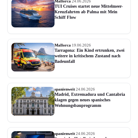
Mallorca
24.06.2026
TUI Cruises startet neue Mittelmeer-
Kreuzfahrten ab Palma mit Mein
Schiff Flow
Mallorca
19.06.2026
Tarragona: Ein Kind ertrunken, zwei
weitere in kritischem Zustand nach
Badeunfall
spanienweit
24.06.2026
Madrid, Extremadura und Cantabria
klagen gegen neues spanisches
Wohnungsbauprogramm
spanienweit
24.06.2026