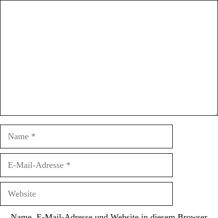
Kommentar
Name
E-
Mail-
Adresse
Website
Name, E-Mail-Adresse und Website in diesem Browser