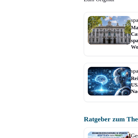
sp
Ma
Ca
sp
Wo
sp
Rei
US
Na
Ratgeber zum Th
Ge