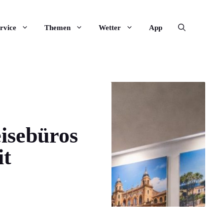
rvice
Themen
Wetter
App
eisebüros
it