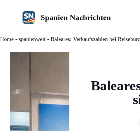
Zum
Inhalt
Spanien Nachrichten
springen
Home
-
spanienweit
-
Baleares: Verkaufszahlen bei Reisebür
Baleares
s