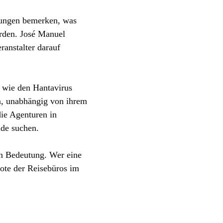
chungen bemerken, was
erden. José Manuel
ranstalter darauf
n wie den Hantavirus
en, unabhängig von ihrem
ie Agenturen in
nde suchen.
n Bedeutung. Wer eine
bote der Reisebüros im