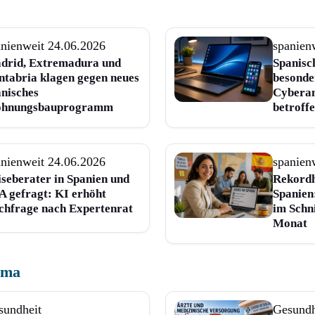
anienweit
24.06.2026
spanien
drid, Extremadura und
Spanisc
ntabria klagen gegen neues
besonde
anisches
Cyberan
hnungsbauprogramm
betroff
anienweit
24.06.2026
spanien
seberater in Spanien und
Rekordh
A gefragt: KI erhöht
Spanien
chfrage nach Expertenrat
im Schn
Monat
ema
sundheit
Gesundh