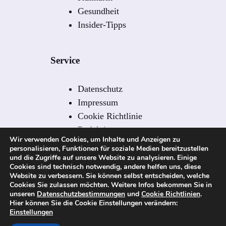
Gesundheit
Insider-Tipps
Service
Datenschutz
Impressum
Cookie Richtlinie
Redaktion
Wir verwenden Cookies, um Inhalte und Anzeigen zu
Redaktionelle Leitlinien
personalisieren, Funktionen für soziale Medien bereitzustellen
Kontakt
und die Zugriffe auf unsere Website zu analysieren. Einige
Cookies sind technisch notwendig, andere helfen uns, diese
Sitemap
Website zu verbessern. Sie können selbst entscheiden, welche
Cookies Sie zulassen möchten. Weitere Infos bekommen Sie in
unseren
Datenschutzbestimmungen
und
Cookie Richtlinien
.
Hier können Sie die Cookie Einstellungen verändern:
© 2026 spanien-nachrichten.com – Alle Rechte
Einstellungen
vorbehalten