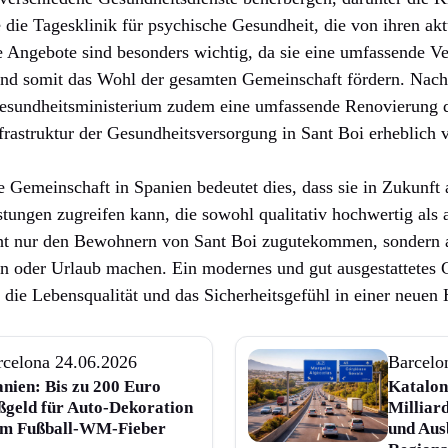
 die Tagesklinik für psychische Gesundheit, die von ihren akt
 Angebote sind besonders wichtig, da sie eine umfassende Ve
 und somit das Wohl der gesamten Gemeinschaft fördern. Nach
Gesundheitsministerium zudem eine umfassende Renovierung 
rastruktur der Gesundheitsversorgung in Sant Boi erheblich v
 Gemeinschaft in Spanien bedeutet dies, dass sie in Zukunft a
tungen zugreifen kann, die sowohl qualitativ hochwertig als a
t nur den Bewohnern von Sant Boi zugutekommen, sondern a
en oder Urlaub machen. Ein modernes und gut ausgestattetes 
r die Lebensqualität und das Sicherheitsgefühl in einer neuen
rcelona
24.06.2026
Barcelo
nien: Bis zu 200 Euro
Kataloni
ßgeld für Auto-Dekoration
Milliard
im Fußball-WM-Fieber
und Aus