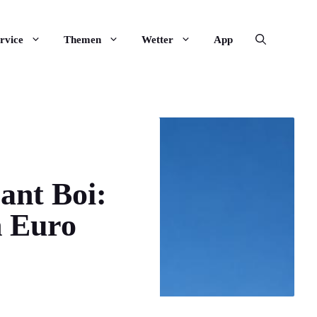
rvice
Themen
Wetter
App
ant Boi:
n Euro