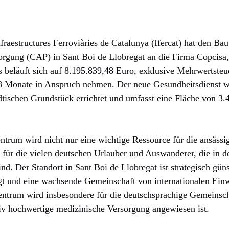
fraestructures Ferroviàries de Catalunya (Ifercat) hat den Bau
orgung (CAP) in Sant Boi de Llobregat an die Firma Copcisa
 beläuft sich auf 8.195.839,48 Euro, exklusive Mehrwertsteu
 18 Monate in Anspruch nehmen. Der neue Gesundheitsdienst w
dtischen Grundstück errichtet und umfasst eine Fläche von 3
trum wird nicht nur eine wichtige Ressource für die ansäss
h für die vielen deutschen Urlauber und Auswanderer, die in d
d. Der Standort in Sant Boi de Llobregat ist strategisch günst
gt und eine wachsende Gemeinschaft von internationalen Ein
ntrum wird insbesondere für die deutschsprachige Gemeinsc
ativ hochwertige medizinische Versorgung angewiesen ist.