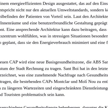
nem energieeffizienten Design ausgestattet, das auf den Einsa
entspricht nicht nur den aktuellen Umweltstandards, sondern k
befinden der Patienten von Vorteil sein. Laut den Architekt
 Innenräume und eine benutzerfreundliche Gestaltung geprägt 
nt. Eine ansprechende Architektur kann dazu beitragen, dass 
zentrum wohlfühlen, was in stressigen Situationen besonder
o geplant, dass sie den Energieverbrauch minimiert und eine 
neuen CAP wird eine neue Basisgesundheitszone, die ABS San
m der Stadt Rechnung zu tragen. Sant Boi hat in den letzte
rzeichnet, was eine zunehmende Nachfrage nach Gesundheitsd
tragen, die bestehenden CAPs Montclar und Molí Nou zu entla
 zu längeren Wartezeiten und eingeschränkten Dienstleistung
 Touristen problematisch sein kann.
verschiedene Gesundheitsdienste beherbergen, darunter die K