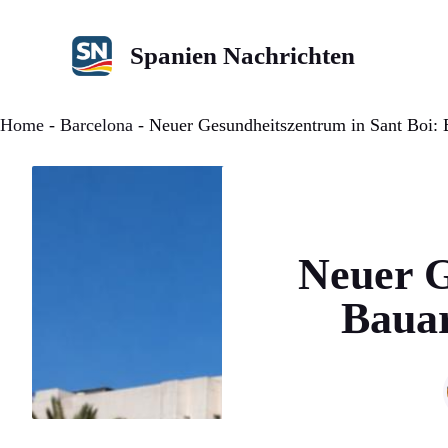
Zum
Inhalt
Spanien Nachrichten
springen
Home
-
Barcelona
-
Neuer Gesundheitszentrum in Sant Boi: B
Neuer G
Bauar