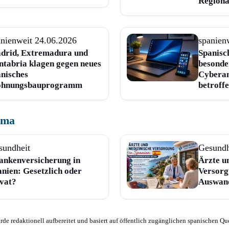
Regiona
anienweit
24.06.2026
spanien
drid, Extremadura und
Spanisc
ntabria klagen gegen neues
besonde
anisches
Cyberan
hnungsbauprogramm
betroff
ema
sundheit
Gesundh
ankenversicherung in
Ärzte u
nien: Gesetzlich oder
Versorg
ivat?
Auswand
e redaktionell aufbereitet und basiert auf öffentlich zugänglichen spanischen Que