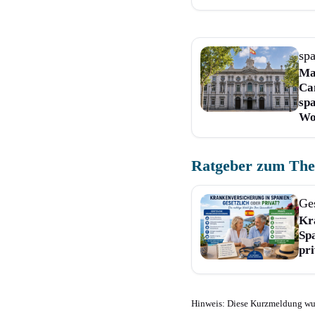
sp
Ma
Ca
sp
Wo
Ratgeber zum Th
Ge
Kr
Spa
pr
Hinweis: Diese Kurzmeldung wurd