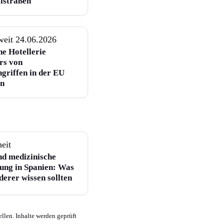
lstraßen
weit
24.06.2026
he Hotellerie
rs von
griffen in der EU
en
eit
nd medizinische
ung in Spanien: Was
erer wissen sollten
llen. Inhalte werden geprüft